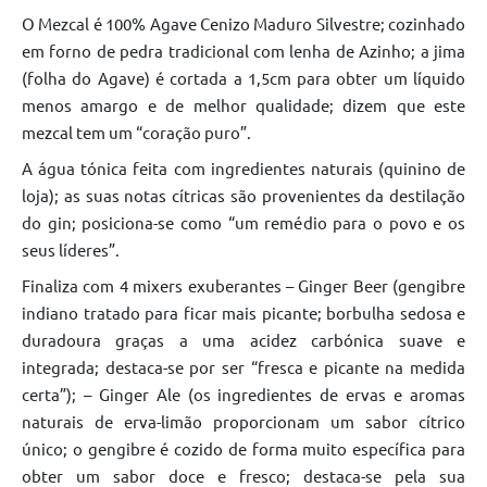
O Mezcal é 100% Agave Cenizo Maduro Silvestre; cozinhado
em forno de pedra tradicional com lenha de Azinho; a jima
(folha do Agave) é cortada a 1,5cm para obter um líquido
menos amargo e de melhor qualidade; dizem que este
mezcal tem um “coração puro”.
A água tónica feita com ingredientes naturais (quinino de
loja); as suas notas cítricas são provenientes da destilação
do gin; posiciona-se como “um remédio para o povo e os
seus líderes”.
Finaliza com 4 mixers exuberantes – Ginger Beer (gengibre
indiano tratado para ficar mais picante; borbulha sedosa e
duradoura graças a uma acidez carbónica suave e
integrada; destaca-se por ser “fresca e picante na medida
certa”); – Ginger Ale (os ingredientes de ervas e aromas
naturais de erva-limão proporcionam um sabor cítrico
único; o gengibre é cozido de forma muito específica para
obter um sabor doce e fresco; destaca-se pela sua