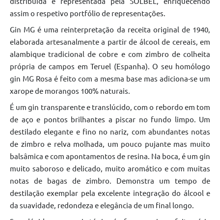
distribuída e representada pela SOLBEL, enriquecendo
assim o respetivo portfólio de representações.
Gin MG é uma reinterpretação da receita original de 1940,
elaborada artesanalmente a partir de álcool de cereais, em
alambique tradicional de cobre e com zimbro de colheita
própria de campos em Teruel (Espanha). O seu homólogo
gin MG Rosa é feito com a mesma base mas adiciona-se um
xarope de morangos 100% naturais.
É um gin transparente e translúcido, com o rebordo em tom
de aço e pontos brilhantes a piscar no fundo limpo. Um
destilado elegante e fino no nariz, com abundantes notas
de zimbro e relva molhada, um pouco pujante mas muito
balsâmica e com apontamentos de resina. Na boca, é um gin
muito saboroso e delicado, muito aromático e com muitas
notas de bagas de zimbro. Demonstra um tempo de
destilação exemplar pela excelente integração do álcool e
da suavidade, redondeza e elegância de um final longo.