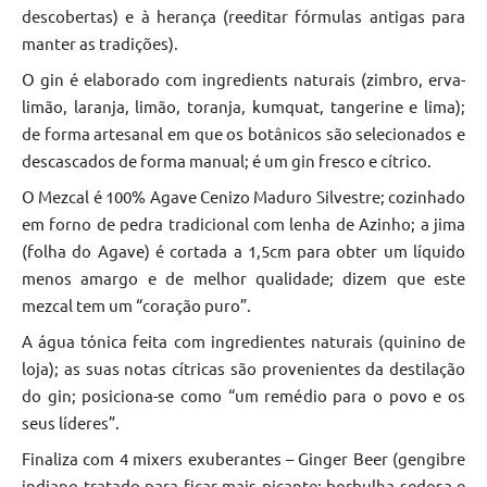
descobertas) e à herança (reeditar fórmulas antigas para
manter as tradições).
O gin é elaborado com ingredients naturais (zimbro, erva-
limão, laranja, limão, toranja, kumquat, tangerine e lima);
de forma artesanal em que os botânicos são selecionados e
descascados de forma manual; é um gin fresco e cítrico.
O Mezcal é 100% Agave Cenizo Maduro Silvestre; cozinhado
em forno de pedra tradicional com lenha de Azinho; a jima
(folha do Agave) é cortada a 1,5cm para obter um líquido
menos amargo e de melhor qualidade; dizem que este
mezcal tem um “coração puro”.
A água tónica feita com ingredientes naturais (quinino de
loja); as suas notas cítricas são provenientes da destilação
do gin; posiciona-se como “um remédio para o povo e os
seus líderes”.
Finaliza com 4 mixers exuberantes – Ginger Beer (gengibre
indiano tratado para ficar mais picante; borbulha sedosa e