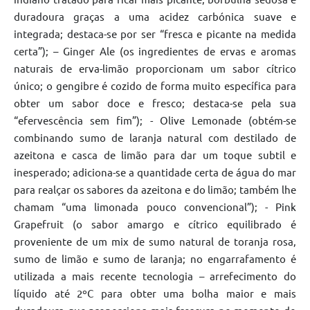
duradoura graças a uma acidez carbónica suave e
integrada; destaca-se por ser “fresca e picante na medida
certa”); – Ginger Ale (os ingredientes de ervas e aromas
naturais de erva-limão proporcionam um sabor cítrico
único; o gengibre é cozido de forma muito específica para
obter um sabor doce e fresco; destaca-se pela sua
“efervescência sem fim”); - Olive Lemonade (obtém-se
combinando sumo de laranja natural com destilado de
azeitona e casca de limão para dar um toque subtil e
inesperado; adiciona-se a quantidade certa de água do mar
para realçar os sabores da azeitona e do limão; também lhe
chamam “uma limonada pouco convencional”); - Pink
Grapefruit (o sabor amargo e cítrico equilibrado é
proveniente de um mix de sumo natural de toranja rosa,
sumo de limão e sumo de laranja; no engarrafamento é
utilizada a mais recente tecnologia – arrefecimento do
líquido até 2ºC para obter uma bolha maior e mais